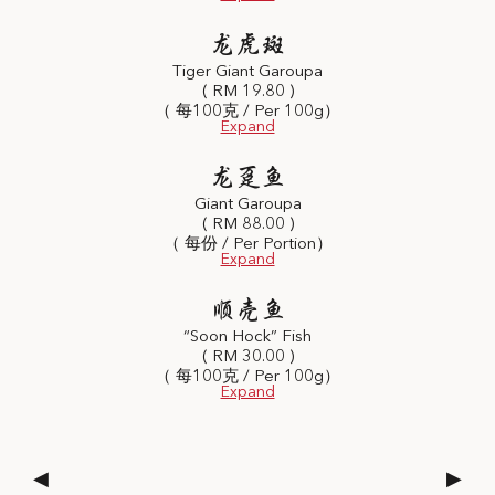
龙虎斑
Tiger Giant Garoupa
( RM 19.80 )
（ 每100克 / Per 100g）
龙趸鱼
Giant Garoupa
( RM 88.00 )
（ 每份 / Per Portion）
顺壳鱼
“Soon Hock” Fish
( RM 30.00 )
（ 每100克 / Per 100g）
◀
▶